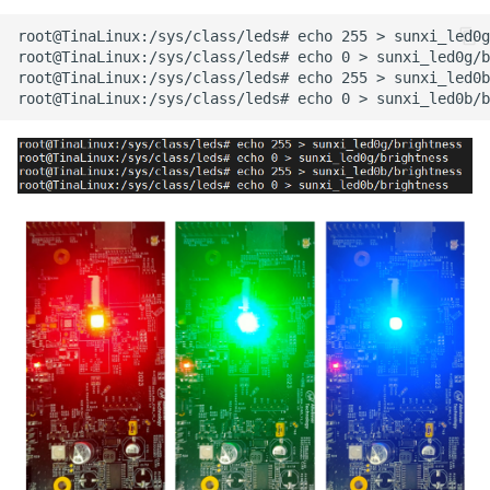
root@TinaLinux:/sys/class/leds# echo 255 > sunxi_led0g
root@TinaLinux:/sys/class/leds# echo 0 > sunxi_led0g/b
root@TinaLinux:/sys/class/leds# echo 255 > sunxi_led0b