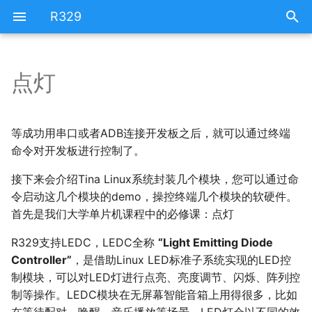
R329
点灯
进入LED灯路径
资源汇总
编译问题汇总
查看LED灯的配置
生产工具
等成功用串口或者ADB连接开发板之后，就可以通过终端
命令对开发板进行控制了。
点亮一个灯
开发工具
接下来会介绍Tina Linux系统封装几个模块，您可以通过命
令启动这几个模块的demo，操控终端几个模块的软硬件。
调节亮度
固件下载
首先是我们大学单片机课程中的必修课：点灯
点亮其它颜色的灯
R329支持LEDC，LEDC全称
“Light Emitting Diode
Controller”
，是借助Linux LED标准子系统实现的LED控
闪烁
制模块，可以对LED灯进行点亮、亮度调节、闪烁、阵列控
制等操作。LEDC模块在无屏幕智能音箱上用得很多，比如