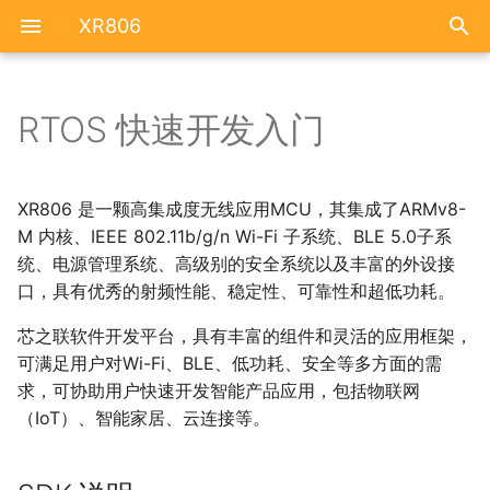
XR806
RTOS 快速开发入门
硬件简介
SDK 说明
系统简介
资源汇总
FAQ
原理图
系统框图
框架简述
XR806 是一颗高集成度无线应用MCU，其集成了ARMv8-
M 内核、IEEE 802.11b/g/n Wi-Fi 子系统、BLE 5.0子系
引脚功能
代码下载
目录结构
统、电源管理系统、高级别的安全系统以及丰富的外设接
口，具有优秀的射频性能、稳定性、可靠性和超低功耗。
位号图
固件编译
构建系统和配置文件
芯之联软件开发平台，具有丰富的组件和灵活的应用框架，
固件烧录
可满足用户对Wi-Fi、BLE、低功耗、安全等多方面的需
代码编译和镜像创建
求，可协助用户快速开发智能产品应用，包括物联网
应用示例
Hello Word
（IoT）、智能家居、云连接等。
点灯