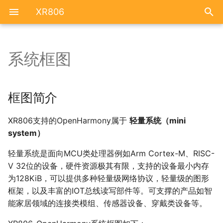
XR806
系统框图
硬件简介
开发环境搭建
框图简介
资源汇总
FAQ
原理图
RTOS 快速开发入门
内核层（Kernel）
框图简介
引脚功能
工程配置
系统驱动层（System
XR806支持的OpenHarmony属于
轻量系统（mini
Driver）
system）
位号图
镜像烧录
系统服务层（System
轻量系统是面向MCU类处理器例如Arm Cortex-M、RISC-
Server）
新工程创建
V 32位的设备，硬件资源极其有限，支持的设备最小内存
为128KiB，可以提供多种轻量级网络协议，轻量级的图形
用户层（User Space）
HelloWorld
框架，以及丰富的IOT总线读写部件等。可支撑的产品如智
能家居领域的连接类模组、传感器设备、穿戴类设备等。
代码结构