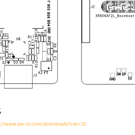
载
s://www.aw-ol.com/downloads?cat=12