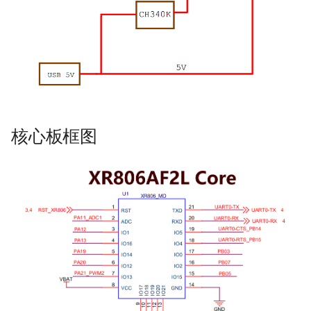
USB to UART
WiFi联网
原理图下载
蓝牙连接
核心板框图