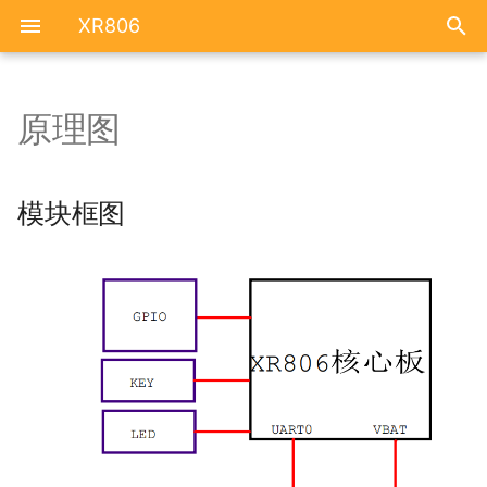
XR806
原理图
模块框图
开发环境搭建
系统简介
资源汇总
FAQ
核心板框图
RTOS 快速开发入门
系统框图
模块框图
核心板详图
工程配置
代码下载
按键
镜像烧录
固件编译
LED/PWM
新工程创建
固件烧录
Interface
HelloWorld
Hello Word
Power
点灯