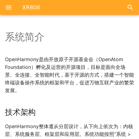
XR806
系统简介
硬件简介
开发环境搭建
技术架构
资源汇总
FAQ
原理图
RTOS 快速开发入门
技术特性
OpenHarmony是由开放原子开源基金会（OpenAtom
Foundation）孵化及运营的开源项目，目标是面向全场
引脚功能
工程配置
系统类型
景、全连接、全智能时代，基于开源的方式，搭建一个智能
终端设备操作系统的框架和平台，促进万物互联产业的繁荣
位号图
镜像烧录
发展。
新工程创建
技术架构
HelloWorld
OpenHarmony整体遵从分层设计，从下向上依次为：内核
层、系统服务层、框架层和应用层。系统功能按照“系统 >