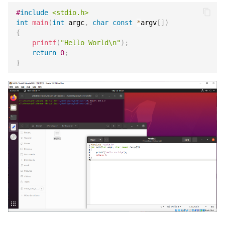
#
include
<stdio.h>
int
main
(
int
 argc
,
char
const
*
argv
[
]
)
{
printf
(
"Hello World\n"
)
;
return
0
;
}