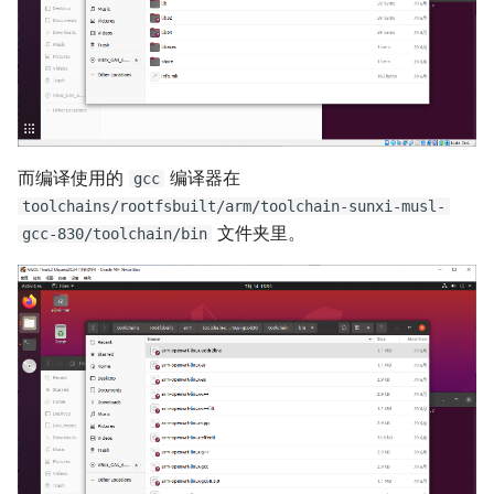
而编译使用的
编译器在
gcc
toolchains/rootfsbuilt/arm/toolchain-sunxi-musl-
文件夹里。
gcc-830/toolchain/bin