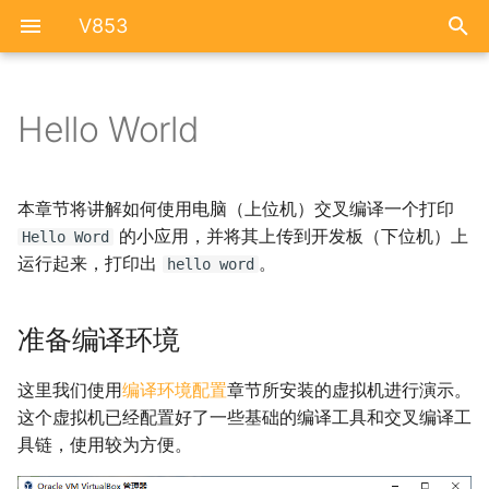
V853
Hello World
V853开发板
准备编译环境
Tina系统配置
Tina Linux 与 LVGL
开发板用户指南
编写 HelloWorld 代码
Tina 应用打包、配置
LVGL 开发实战
本章节将讲解如何使用电脑（上位机）交叉编译一个打印
的小应用，并将其上传到开发板（下位机）上
Hello Word
开发板原理图
交叉编译
Tina Linux 启动优化
LVGL NES 模拟器
运行起来，打印出
。
hello word
在开发板上运行
Audio
准备编译环境
GPIO
这里我们使用
编译环境配置
章节所安装的虚拟机进行演示。
GPADC
这个虚拟机已经配置好了一些基础的编译工具和交叉编译工
具链，使用较为方便。
LCD 屏幕